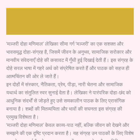
Description
Reader's Reflections
‘मञ्जरी दोहा मणिमाल’ लेखिका सीमा गर्ग ‘मञ्जरी’ का एक सशक्त और
भावसमृद्ध दोहा-संग्रह है, जिसमें जीवन के अनुभव, सामाजिक सरोकार और
मानवीय संवेदनाएँ दोहे की कसावट में गुँथी हुई दिखाई देती हैं। इस संग्रह के
दोहे सरल भाषा में गहरे अर्थ को संप्रेषित करते हैं और पाठक को सहज ही
आत्मचिंतन की ओर ले जाते हैं।
इन दोहों में संस्कार, नैतिकता, प्रेम, पीड़ा, नारी चेतना और सामाजिक
यथार्थ का संतुलित स्वर सुनाई देता है। लेखिका ने पारंपरिक दोहा-छंद को
आधुनिक संदर्भों से जोड़ते हुए उसे समकालीन पाठक के लिए प्रासंगिक
बनाया है। शब्दों की मितव्ययिता और भावों की सघनता इस संग्रह की
प्रमुख विशेषता है।
‘मञ्जरी दोहा मणिमाल’ केवल काव्य-पाठ नहीं, बल्कि जीवन को देखने और
समझने की एक दृष्टि प्रदान करता है। यह संग्रह उन पाठकों के लिए विशेष