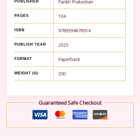
Pankh Prakashan
PUBLISHER
104
PAGES
9789394878914
ISBN
2025
PUBLISH YEAR
Paperback
FORMAT
200
WEIGHT (G)
Guaranteed Safe Checkout