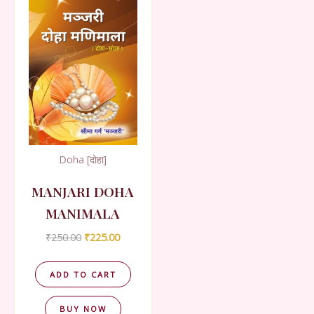
Doha [दोहा]
MANJARI DOHA
MANIMALA
Original
Current
₹
250.00
₹
225.00
price
price
was:
is:
₹250.00.
₹225.00.
ADD TO CART
BUY NOW