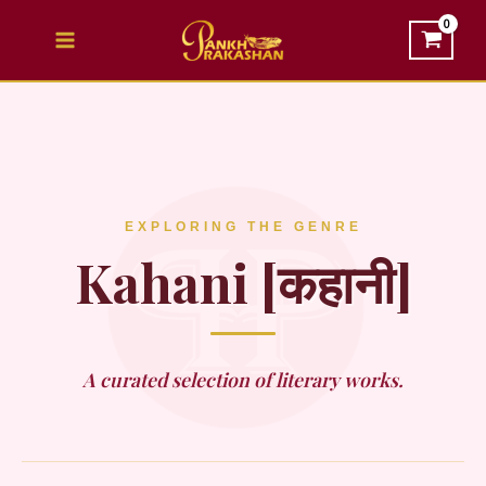
Skip
to
content
EXPLORING THE GENRE
Kahani [कहानी]
A curated selection of literary works.