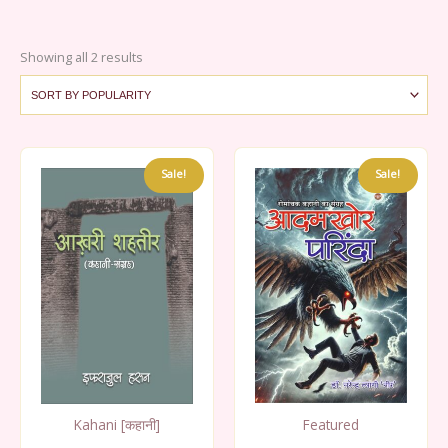
Sorted
Showing all 2 results
by
popularity
Sale!
Sale!
Featured
Kahani [कहानी]