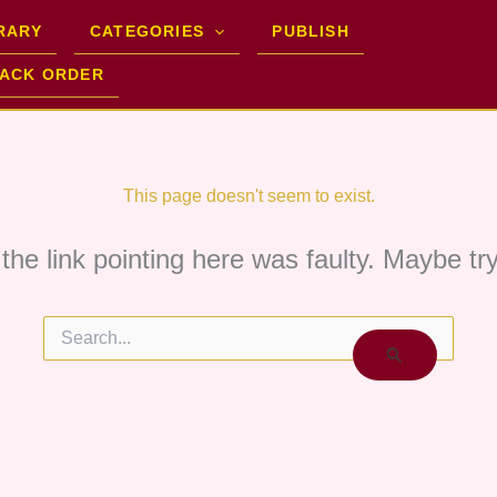
RARY
CATEGORIES
PUBLISH
ACK ORDER
This page doesn't seem to exist.
e the link pointing here was faulty. Maybe t
Search
for: