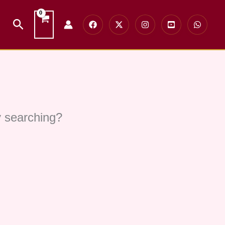
Search
ry searching?