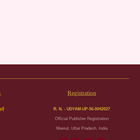
s
Registration
R. N. - UDYAM-UP-56-0042027
रें
Official Publisher Registration
Meerut, Uttar Pradesh, India