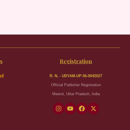
s
Registration
R. N. - UDYAM-UP-56-0042027
रें
Official Publisher Registration
Meerut, Uttar Pradesh, India