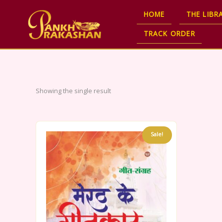
Skip
HOME
THE LIBR
to
content
TRACK ORDER
Showing the single result
Sale!