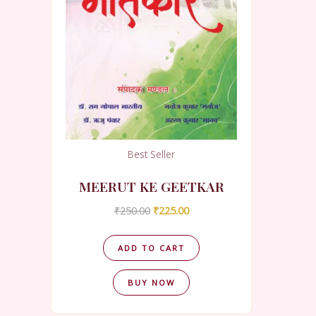
Best Seller
MEERUT KE GEETKAR
Original
Current
₹
250.00
₹
225.00
price
price
was:
is:
₹250.00.
₹225.00.
ADD TO CART
BUY NOW