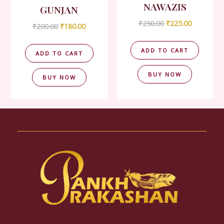
NAWAZIS
GUNJAN
Original
Current
₹
250.00
₹
225.00
Original
Current
₹
200.00
₹
180.00
price
price
price
price
was:
is:
was:
is:
₹250.00.
₹225.00.
ADD TO CART
₹200.00.
₹180.00.
ADD TO CART
BUY NOW
BUY NOW