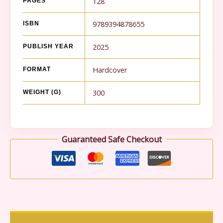
128
PAGES
9789394878655
ISBN
2025
PUBLISH YEAR
Hardcover
FORMAT
300
WEIGHT (G)
Guaranteed Safe Checkout
Description