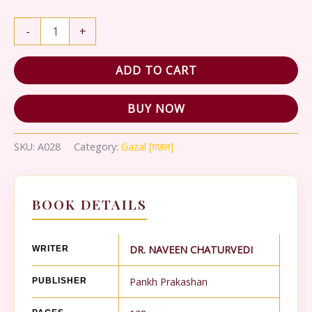
₹250.00.
₹225.00.
JALTA
-
+
CHANDAN
VAN
quantity
ADD TO CART
BUY NOW
SKU:
A028
Category:
Gazal [ग़ज़ल]
BOOK DETAILS
DR. NAVEEN CHATURVEDI
WRITER
Pankh Prakashan
PUBLISHER